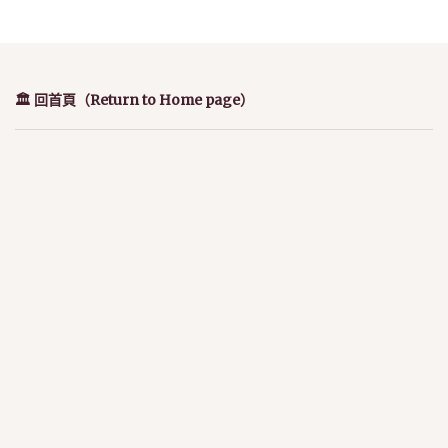
🏛️ 回首頁（Return to Home page）