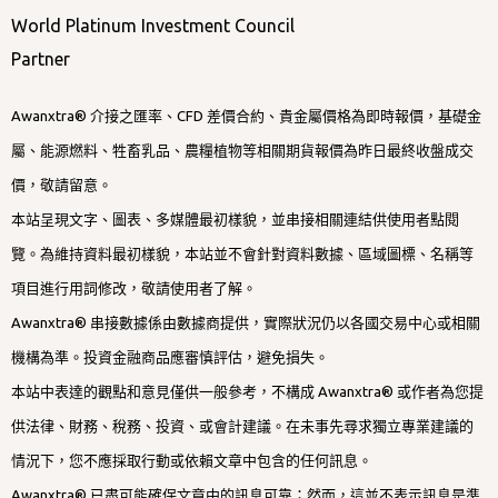
World Platinum Investment Council
Partner
Awanxtra® 介接之匯率、CFD 差價合約、貴金屬價格為即時報價，基礎金
屬、能源燃料、牲畜乳品、農糧植物等相關期貨報價為昨日最終收盤成交
價，敬請留意。
本站呈現文字、圖表、多媒體最初樣貌，並串接相關連結供使用者點閱
覽。為維持資料最初樣貌，本站並不會針對資料數據、區域圖標、名稱等
項目進行用詞修改，敬請使用者了解。
Awanxtra® 串接數據係由數據商提供，實際狀況仍以各國交易中心或相關
機構為準。投資金融商品應審慎評估，避免損失。
本站中表達的觀點和意見僅供一般參考，不構成 Awanxtra® 或作者為您提
供法律、財務、稅務、投資、或會計建議。在未事先尋求獨立專業建議的
情況下，您不應採取行動或依賴文章中包含的任何訊息。
Awanxtra® 已盡可能確保文章中的訊息可靠；然而，這並不表示訊息是準