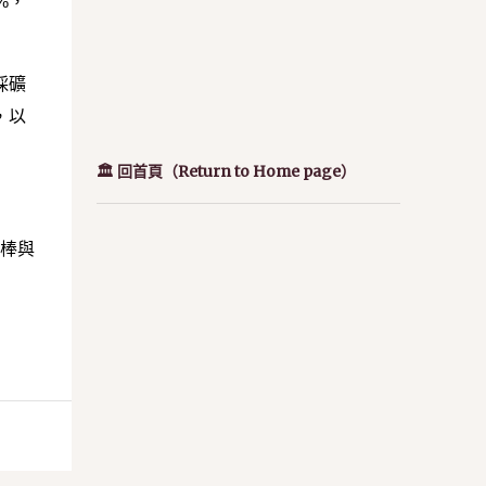
%，
採礦
，以
🏛️ 回首頁（Return to Home page）
K棒與