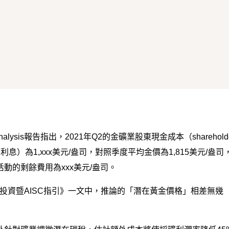
跳到主要內容
up Analysis報告指出，2021年Q2的金礦業股東現金成本（sharehold
利和利息）為1,xxx美元/盎司，對照季度平均金價為1,815美元/盎司
動的剩餘費用為xxx美元/盎司。
貴金屬投資暨AISC指引》一文中，推論的「潛在黃金價格」相差無幾