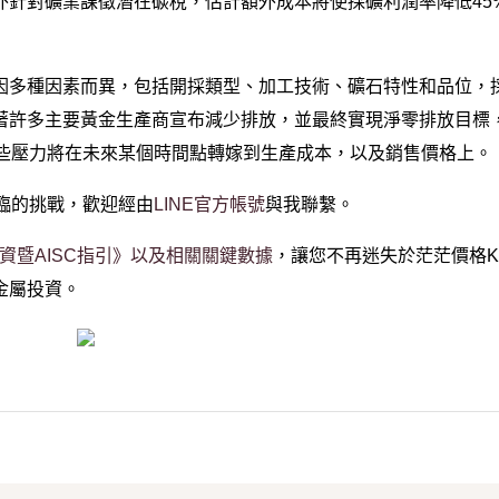
外針對礦業課徵潛在碳稅，估計額外成本將使採礦利潤率降低45
因多種因素而異，包括開採類型、加工技術、礦石特性和品位，
著許多主要黃金生產商宣布減少排放，並最終實現淨零排放目標
這些壓力將在未來某個時間點轉嫁到生產成本，以及銷售價格上。
臨的挑戰，歡迎經由
LINE官方帳號
與我聯繫。
投資暨AISC指引》以及相關關鍵數據
，讓您不再迷失於茫茫價格
金屬投資。