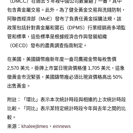
（DMCC）在過去 5 年裡中國公司數量翻了一番，其中
包含貴金屬交易。此外，為了健全黃金交易與洗錢防制，
阿聯酋經濟部（MoE）發布了負責任黃金採購法規，該
政策包括針對貴金屬和寶石（DPMS）行業經銷商多項監
管和標準，這些標準是根據經濟合作與發展組織
（OECD）發布的盡責調查指南制定。
在美國，美國鑄幣廠新年度一盎司鷹揚金幣每枚售價
2,570 美元，掛牌上市當日現貨價格僅 1,705 美元，這象
徵黃金市況緊張，美國鑄幣廠必須比現貨價格高出 50%
出售黃金。
附註：「環比」表示本次統計時段與相連的上次統計時段
比較，「同比」表示某特定統計時段今年與去年之間的比
較。
來源：
khaleejtimes
、
einnews