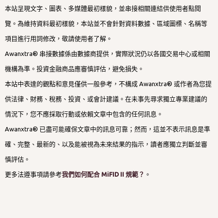
本站呈現文字、圖表、多媒體最初樣貌，並串接相關連結供使用者點閱
覽。為維持資料最初樣貌，本站並不會針對資料數據、區域圖標、名稱等
項目進行用詞修改，敬請使用者了解。
Awanxtra® 串接數據係由數據商提供，實際狀況仍以各國交易中心或相關
機構為準。投資金融商品應審慎評估，避免損失。
本站中表達的觀點和意見僅供一般參考，不構成 Awanxtra® 或作者為您提
供法律、財務、稅務、投資、或會計建議。在未事先尋求獨立專業建議的
情況下，您不應採取行動或依賴文章中包含的任何訊息。
Awanxtra® 已盡可能確保文章中的訊息可靠；然而，這並不表示訊息是準
確、完整、最新的、以及能被視為未來結果的指示，讀者應獨立判斷並審
慎評估。
更多法遵事項請參考
我們如何配合 MiFID II 規範？
。
技術提供：Blogger