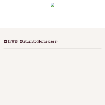
🏛️ 回首頁（Return to Home page）