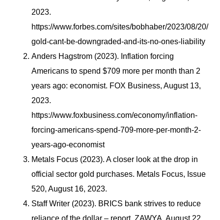
2023.
https://www.forbes.com/sites/bobhaber/2023/08/20/
gold-cant-be-downgraded-and-its-no-ones-liability
Anders Hagstrom (2023). Inflation forcing
Americans to spend $709 more per month than 2
years ago: economist. FOX Business, August 13,
2023.
https://www.foxbusiness.com/economy/inflation-
forcing-americans-spend-709-more-per-month-2-
years-ago-economist
Metals Focus (2023). A closer look at the drop in
official sector gold purchases. Metals Focus, Issue
520, August 16, 2023.
Staff Writer (2023). BRICS bank strives to reduce
reliance of the dollar – report. ZAWYA, August 22,