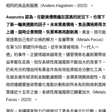
相同的商品和服務（Anders Hagstrom，2023）。
Awanxtra 認為，在歐美債務瘋狂提高的狀況下，也埋下
了新一輪高通膨的因子。未來資產價格、食品價格將再次
上揚，屆時企業倒閉、失業率將再創新高
。黃金，很可能
是拯救自己免於災禍的解方。金屬聚焦（Metals Focus）
在第 520 期週刊中指出，近年來曾被視為「一代人一
遇」的事件，正變得越來越常見。儘管債券名義和實際收
益率都在走高，但在系統性尾端風險不斷加大的背景下，
仍有充分的理由持有黃金作為有效投資組合分散化工具。
在過去幾年經濟和金融動盪期間，金價表現頗具韌性。在
政府連續實施貨幣量化寬鬆計劃和前所未有的財政刺激政
策達近十五年之後，系統性尾端風險已顯著加大（Metals
Focus，2023）。
現在，金磚國家勢力已經做出了更多去美元化行動，金磚