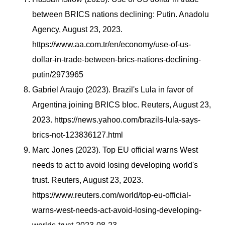
between BRICS nations declining: Putin. Anadolu
Agency, August 23, 2023.
https://www.aa.com.tr/en/economy/use-of-us-
dollar-in-trade-between-brics-nations-declining-
putin/2973965
Gabriel Araujo (2023). Brazil's Lula in favor of
Argentina joining BRICS bloc. Reuters, August 23,
2023. https://news.yahoo.com/brazils-lula-says-
brics-not-123836127.html
Marc Jones (2023). Top EU official warns West
needs to act to avoid losing developing world's
trust. Reuters, August 23, 2023.
https://www.reuters.com/world/top-eu-official-
warns-west-needs-act-avoid-losing-developing-