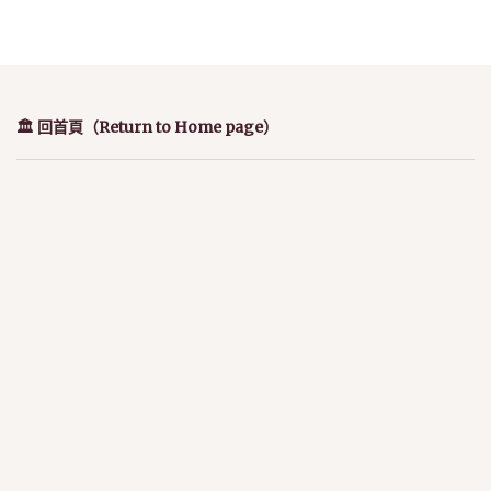
🏛️ 回首頁（Return to Home page）