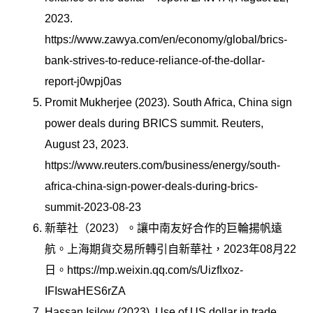
2023.
https://www.zawya.com/en/economy/global/brics-
bank-strives-to-reduce-reliance-of-the-dollar-
report-j0wpj0as
Promit Mukherjee (2023). South Africa, China sign
power deals during BRICS summit. Reuters,
August 23, 2023.
https://www.reuters.com/business/energy/south-
africa-china-sign-power-deals-during-brics-
summit-2023-08-23
新華社（2023）。讓中南友好合作的巨輪揚帆遠
航。上海期貨交易所轉引自新華社，2023年08月22
日。https://mp.weixin.qq.com/s/UizfIxoz-
IFIswaHES6rZA
Hassan Isilow (2023). Use of US dollar in trade