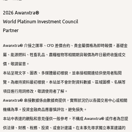
2026 Awanxtra®
World Platinum Investment Council
Partner
Awanxtra® 介接之匯率、CFD 差價合約、貴金屬價格為即時報價，基礎金
屬、能源燃料、牲畜乳品、農糧植物等相關期貨報價為昨日最終收盤成交
價，敬請留意。
本站呈現文字、圖表、多媒體最初樣貌，並串接相關連結供使用者點閱
覽。為維持資料最初樣貌，本站並不會針對資料數據、區域圖標、名稱等
項目進行用詞修改，敬請使用者了解。
Awanxtra® 串接數據係由數據商提供，實際狀況仍以各國交易中心或相關
機構為準。投資金融商品應審慎評估，避免損失。
本站中表達的觀點和意見僅供一般參考，不構成 Awanxtra® 或作者為您提
供法律、財務、稅務、投資、或會計建議。在未事先尋求獨立專業建議的