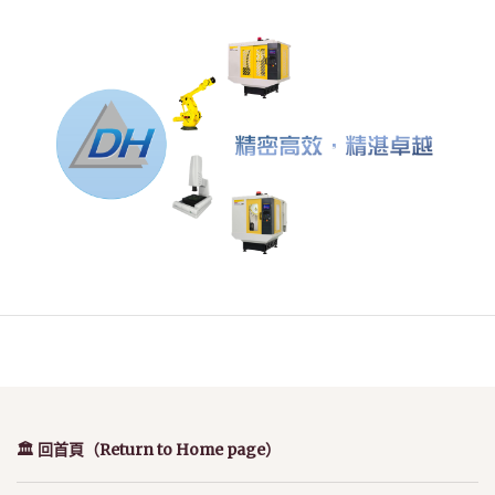
🏛️ 回首頁（Return to Home page）