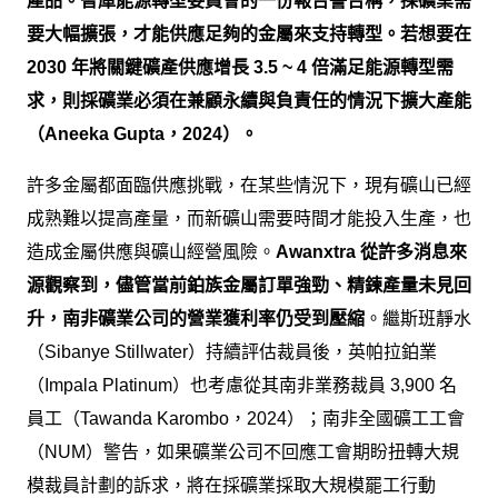
產品。智庫能源轉型委員會的一份報告警告稱，採礦業需
要大幅擴張，才能供應足夠的金屬來支持轉型。若想要在
2030 年將關鍵礦產供應增長 3.5 ~ 4 倍滿足能源轉型需
求，則採礦業必須在兼顧永續與負責任的情況下擴大產能
（Aneeka Gupta，2024）。
許多金屬都面臨供應挑戰，在某些情況下，現有礦山已經
成熟難以提高產量，而新礦山需要時間才能投入生產，也
造成金屬供應與礦山經營風險。
Awanxtra 從許多消息來
源觀察到，儘管當前鉑族金屬訂單強勁、精鍊產量未見回
升，南非礦業公司的營業獲利率仍受到壓縮
。繼斯班靜水
（Sibanye Stillwater）持續評估裁員後，英帕拉鉑業
（Impala Platinum）也考慮從其南非業務裁員 3,900 名
員工（Tawanda Karombo，2024）；南非全國礦工工會
（NUM）警告，如果礦業公司不回應工會期盼扭轉大規
模裁員計劃的訴求，將在採礦業採取大規模罷工行動