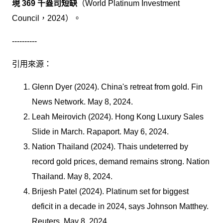
現 369 千盎司短缺
（World Platinum Investment
Council，2024）。
----------
引用來源：
Glenn Dyer (2024). China's retreat from gold. Fin
News Network. May 8, 2024.
Leah Meirovich (2024). Hong Kong Luxury Sales
Slide in March. Rapaport. May 6, 2024.
Nation Thailand (2024). Thais undeterred by
record gold prices, demand remains strong. Nation
Thailand. May 8, 2024.
Brijesh Patel (2024). Platinum set for biggest
deficit in a decade in 2024, says Johnson Matthey.
Reuters. May 8, 2024.