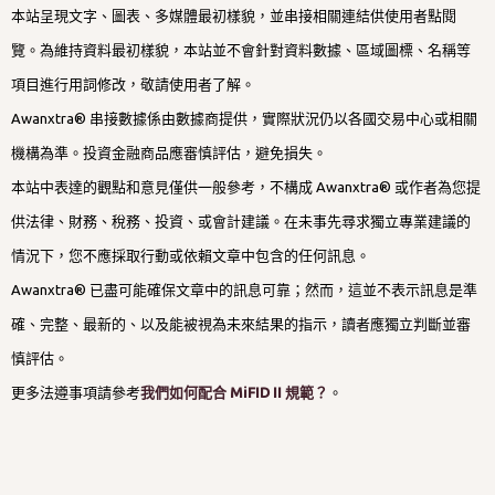
本站呈現文字、圖表、多媒體最初樣貌，並串接相關連結供使用者點閱
覽。為維持資料最初樣貌，本站並不會針對資料數據、區域圖標、名稱等
項目進行用詞修改，敬請使用者了解。
Awanxtra® 串接數據係由數據商提供，實際狀況仍以各國交易中心或相關
機構為準。投資金融商品應審慎評估，避免損失。
本站中表達的觀點和意見僅供一般參考，不構成 Awanxtra® 或作者為您提
供法律、財務、稅務、投資、或會計建議。在未事先尋求獨立專業建議的
情況下，您不應採取行動或依賴文章中包含的任何訊息。
Awanxtra® 已盡可能確保文章中的訊息可靠；然而，這並不表示訊息是準
確、完整、最新的、以及能被視為未來結果的指示，讀者應獨立判斷並審
慎評估。
更多法遵事項請參考
我們如何配合 MiFID II 規範？
。
技術提供：Blogger