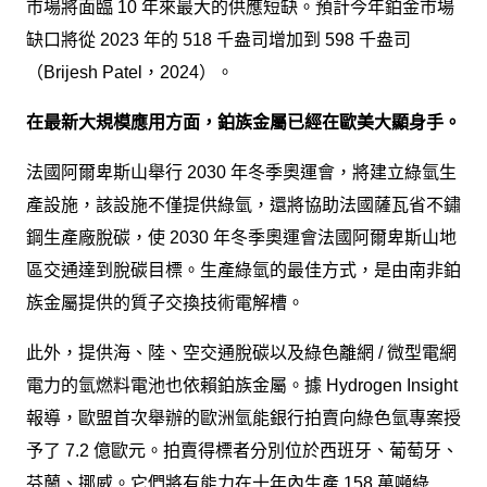
市場將面臨 10 年來最大的供應短缺。預計今年鉑金市場
缺口將從 2023 年的 518 千盎司增加到 598 千盎司
（Brijesh Patel，2024）。
在最新大規模應用方面，鉑族金屬已經在歐美大顯身手。
法國阿爾卑斯山舉行 2030 年冬季奧運會，將建立綠氫生
產設施，該設施不僅提供綠氫，還將協助法國薩瓦省不鏽
鋼生產廠脫碳，使 2030 年冬季奧運會法國阿爾卑斯山地
區交通達到脫碳目標。生產綠氫的最佳方式，是由南非鉑
族金屬提供的質子交換技術電解槽。
此外，提供海、陸、空交通脫碳以及綠色離網 / 微型電網
電力的氫燃料電池也依賴鉑族金屬。據 Hydrogen Insight
報導，歐盟首次舉辦的歐洲氫能銀行拍賣向綠色氫專案授
予了 7.2 億歐元。拍賣得標者分別位於西班牙、葡萄牙、
芬蘭、挪威。它們將有能力在十年內生產 158 萬噸綠