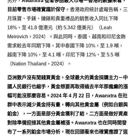
另外，
Awanxtra 從奢侈品最大市場－香港的數據來看，
目前零售市場確實趨於保守
。香港政府統計處報告稱，三
月珠寶、手錶、鐘錶和貴重禮品的銷售收入同比下降
18%，至 41.8 億港元（約 5.342 億美元）（Leah
Meirovich，2024）。與此同時，泰國、越南和印尼金飾
需求較去年同期下降，其中泰國下降 10%，至 1.9 噸，
越南下降 10%，至 4.1 噸，印尼下降 12%，至 5.5 噸
（Nation Thailand，2024）。
亞洲散戶沒有閒錢買黃金，全球最大的黃金採購主力－中
國人民銀行也縮手，黃金想要再取得過去半年那瘋癲的漲
幅可能沒那麼容易。2024 年 4 月 22 日，Awanxtra 在社
群中表示減少黃金持有量，轉向其他貴金屬（例如白銀與
鉑金），一方面是部分黃金獲利了結，二方面是做好資產
對除準備迎接其他貴金屬補漲。Awanxtra 也在同時間發
布了一系列鉑金市場分析，現在回頭看來也確實應證了這