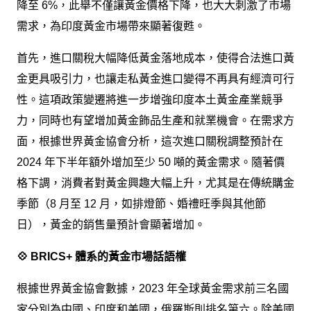
降至 6%，此舉不僅讓黃金價格下降，也大大刺激了市場
需求，為印度黃金市場帶來顯著復甦。
首先，進口關稅大幅降低黃金落地成本，使得合法進口黃
金更具吸引力，也讓走私黃金進口變得不再具有經濟可行
性。這項政策變遷將進一步增強印度本土黃金產業競爭
力，同時也有望增加黃金飾品生產和就業機會。在需求方
面，根據世界黃金協會分析，這次進口關稅調整預計在
2024 年下半年額外增加至少 50 噸的黃金需求。隨著價
格下調，消費者對黃金興趣大幅上升，尤其是在傳統購金
季節（8 月至 12 月，如排燈節、婚禮旺季與其他節
日），黃金的銷售量預計會顯著增加。
💠 BRICS+ 體系的黃金市場話語權
根據世界黃金協會數據，2023 年全球黃金需求前三名國
家分別為中國、印度和美國，俄羅斯則排名第六。除美國