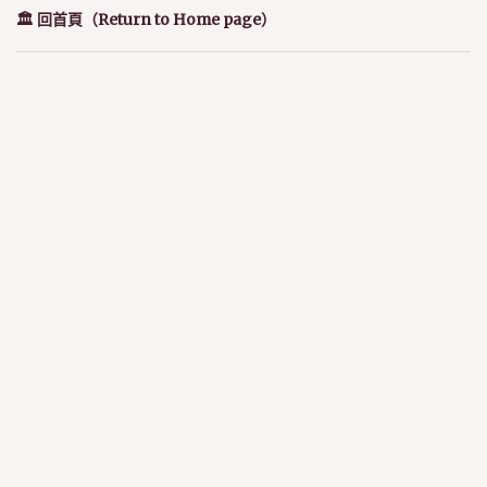
🏛️ 回首頁（Return to Home page）