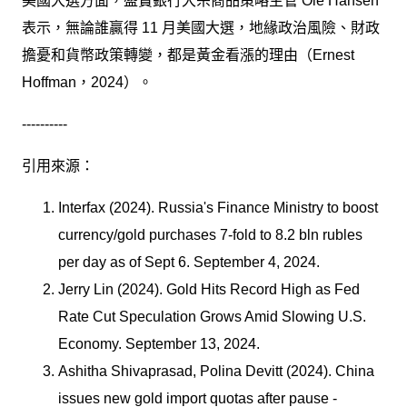
美國大選方面，盛寶銀行大宗商品策略主管 Ole Hansen
表示，無論誰贏得 11 月美國大選，地緣政治風險、財政
擔憂和貨幣政策轉變，都是黃金看漲的理由（Ernest
Hoffman，2024）。
----------
引用來源：
Interfax (2024). Russia's Finance Ministry to boost
currency/gold purchases 7-fold to 8.2 bln rubles
per day as of Sept 6. September 4, 2024.
Jerry Lin (2024). Gold Hits Record High as Fed
Rate Cut Speculation Grows Amid Slowing U.S.
Economy. September 13, 2024.
Ashitha Shivaprasad, Polina Devitt (2024). China
issues new gold import quotas after pause -