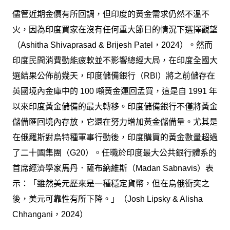
儘管近期金價有所回調，但印度的黃金需求仍然不溫不
火，因為印度買家在沒有任何重大節日的情況下選擇觀望
（Ashitha Shivaprasad & Brijesh Patel，2024）。然而
印度民間消費動能疲軟並不影響總經大局，在印度全國大
選結果公佈前幾天，印度儲備銀行（RBI）將之前儲存在
英國境內金庫中的 100 噸黃金運回孟買，這是自 1991 年
以來印度黃金儲備的最大轉移。印度儲備銀行不僅將黃金
儲備匯回境內存放，它還在努力增加黃金儲備量。尤其是
在俄羅斯對烏特種軍事行動後，印度購買的黃金數量超過
了二十國集團（G20）。任職於印度最大公共銀行體系的
首席經濟學家馬丹．薩布納維斯（Madan Sabnavis）表
示：「雖然美元歷來是一種穩定貨幣，但在烏俄衝突之
後，美元可靠性有所下降。」（Josh Lipsky & Alisha
Chhangani，2024）