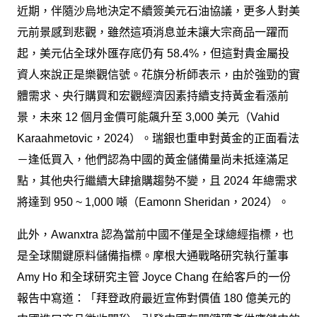
近期，伴隨沙烏地決定不續簽美元石油協議，更多人對美
元前景感到悲觀，雖然這項消息並未讓大宗商品一躍而
起，美元佔全球外匯存底仍有 58.4%，但這對貴金屬投
資人來說正是樂觀信號。花旗分析師表示，由於強勁的實
體需求、央行購買和宏觀經濟因素持續支持黃金看漲前
景，未來 12 個月金價可能飆升至 3,000 美元（Vahid
Karaahmetovic，2024）。瑞銀也重申對黃金的正面看法
－逢低買入，他們認為中國的黃金儲備量尚未抵達滿足
點，其他央行繼續大肆搶購趨勢不變，且 2024 年總需求
將達到 950 ~ 1,000 噸（Eamonn Sheridan，2024）。
此外，Awanxtra 認為當前中國不僅是全球總經指標，也
是全球關鍵原料儲備指標。摩根大通戰略研究執行董事
Amy Ho 和全球研究主管 Joyce Chang 在給客戶的一份
報告中寫道：「拜登政府最近宣佈對價值 180 億美元的