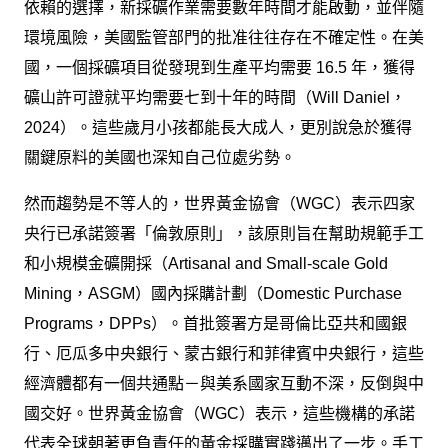
依賴的選擇，新採礦作業需要數年時間才能啟動，並伴隨
環境風險，美國監管部門的批准往往存在不確定性。在美
國，一個採礦項目從發現到生產平均需要 16.5 年，獲得
礦山許可證就平均需要七到十年的時間（Will Daniel，
2024）。這些歲月小孩都能長大成人，更別說急於獲得
關鍵原料的美國也深知自己位處劣勢。
然而趨勢是不等人的，世界黃金協會（WGC）表示四家
央行已承諾簽署「倫敦原則」，該原則旨在幫助規範手工
和小規模金礦開採（Artisanal and Small-scale Gold
Mining，ASGM）國內採購計劃（Domestic Purchase
Programs，DPPs）。首批簽署方是哥倫比亞共和國銀
行、厄瓜多中央銀行、蒙古銀行和菲律賓中央銀行，這些
經濟體都有一個共通點－與美系國家互動不深，反倒與中
國交好。世界黃金協會（WGC）表示，這些機構的承諾
代表全球朝著更負責任的黃金採購實踐邁出了一步。手工