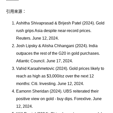
引用來源：
Ashitha Shivaprasad & Brijesh Patel (2024). Gold
rush grips Asia despite near-record prices.
Reuters. June 12, 2024.
Josh Lipsky & Alisha Chhangani (2024). India
outpaces the rest of the G20 in gold purchases.
Atlantic Council. June 17, 2024.
Vahid Karaahmetovic (2024). Gold prices likely to
reach as high as $3,000/oz over the next 12
months: Citi. Investing. June 12, 2024.
Eamonn Sheridan (2024). UBS reiterated their
positive view on gold - buy dips. Forexlive. June
12, 2024.