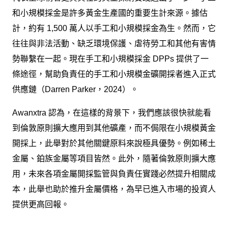
和小規模採金是許多黃金生產國的重要生計來源。據估
計，約有 1,500 萬人以手工和小規模採金為生。然而，它
往往與非法活動、缺乏環境保護、虐待勞工和其他有害情
勢聯繫在一起。現在手工和小規模採金 DPPs 提供了一
條途徑，幫助負責任的手工和小規模金礦開採者進入正式
供應鏈（Darren Parker，2024）。
Awanxtra 認為，在這樣的背景下，我們應該很快就能看
到倫敦原則擴大應用到其他礦產，而不侷限在小規模黃金
開採上，此舉對於其他關鍵原料來說極具優勢。例如稀土
金屬、鉑族金屬等項目皆然。此外，隨著倫敦原則擴大應
用，未來各項金屬開採監管與負責任實踐必然提升相關成
本，此舉也助於推升金屬價格，為早已進入市場的投資人
提供更高回報。
----------