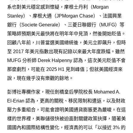
系也對美元穩定感到懷疑，摩根士丹利（Morgan
Stanley）、摩根大通（JPMorgan Chase）、法國興業
銀行（Societe Generale）、三菱日聯銀行（MUFG）等
策略師預期美元最快將在明年年中見頂，然後開始貶值。
回顧八年前，川普當選美國總統後，美元立即飆升，但時
至 2017 年美元指數出現有記錄以來最大年度跌幅。雖然
MUFG 分析師 Derek Halpenny 認為，這次美元貶值不會
那麼劇烈，可能在 2025 H1 見到峰值；但就美國經濟來
說，現在幾乎沒有樂觀的餘地。
彭博社專欄作家，現任劍橋皇后學院校長 Mohamed A.
El-Erian 認為，更高的關稅、移民限制和遣返，以及財政
壓力多重組合，可能會證明美國通貨膨脹更為嚴峻。在這
樣的世界裡，美聯儲很快被迫面對關鍵政策抉擇，隨著美
國國內和國際結構性變化，經濟真的可以「以接近 3% 的