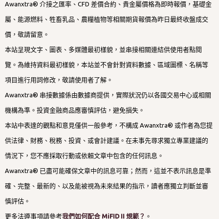
Awanxtra® 介接之匯率、CFD 差價合約、貴金屬價格為即時報價，基礎金
屬、能源燃料、牲畜乳品、農糧植物等相關期貨報價為昨日最終收盤成交
價，敬請留意。
本站呈現文字、圖表、多媒體最初樣貌，並串接相關連結供使用者點閱
覽。為維持資料最初樣貌，本站並不會針對資料數據、區域圖標、名稱等
項目進行用詞修改，敬請使用者了解。
Awanxtra® 串接數據係由數據商提供，實際狀況仍以各國交易中心或相關
機構為準。投資金融商品應審慎評估，避免損失。
本站中表達的觀點和意見僅供一般參考，不構成 Awanxtra® 或作者為您提
供法律、財務、稅務、投資、或會計建議。在未事先尋求獨立專業建議的
情況下，您不應採取行動或依賴文章中包含的任何訊息。
Awanxtra® 已盡可能確保文章中的訊息可靠；然而，這並不表示訊息是準
確、完整、最新的、以及能被視為未來結果的指示，讀者應獨立判斷並審
慎評估。
更多法遵事項請參考
我們如何配合 MiFID II 規範？
。