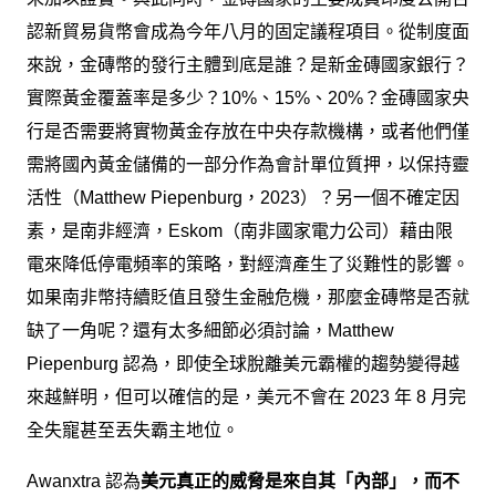
認新貿易貨幣會成為今年八月的固定議程項目。從制度面
來說，金磚幣的發行主體到底是誰？是新金磚國家銀行？
實際黃金覆蓋率是多少？10%、15%、20%？金磚國家央
行是否需要將實物黃金存放在中央存款機構，或者他們僅
需將國內黃金儲備的一部分作為會計單位質押，以保持靈
活性（Matthew Piepenburg，2023）？另一個不確定因
素，是南非經濟，Eskom（南非國家電力公司）藉由限
電來降低停電頻率的策略，對經濟產生了災難性的影響。
如果南非幣持續貶值且發生金融危機，那麼金磚幣是否就
缺了一角呢？還有太多細節必須討論，Matthew
Piepenburg 認為，即使全球脫離美元霸權的趨勢變得越
來越鮮明，但可以確信的是，美元不會在 2023 年 8 月完
全失寵甚至丟失霸主地位。
Awanxtra 認為
美元真正的威脅是來自其「內部」，而不