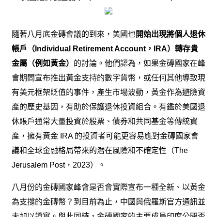
隨著八月底金磚會議的到來，美國也
開始出現將個人退休
帳戶（Individual Retirement Account，IRA）轉存貴
金屬（例如黃金）
的討論。他們認為，如果金磚國家在峰
會期間宣布推出黃金支持的數字貨幣，或任何其他導致現
有美元框架貶值的事件，產生市場波動，黃金作為避險資
產的歷史基因，有助於保護退休投資組合。有鑑於美國退
休賬戶通常大量投資於股票、債券和共同基金等傳統資
產，擁有黃金 IRA 的投資者可能更容易應對金磚國家會
議和全球金融格局帶來的潛在風險和不確定性（The
Jerusalem Post，2023）。
八月份的金磚國家峰會是否會實際宣布一種全新、以黃金
為支撐的金磚幣？到目前為止，中國與俄羅斯官方通訊並
未加以證實。與此同時，金磚國家的主要成員印度公開否