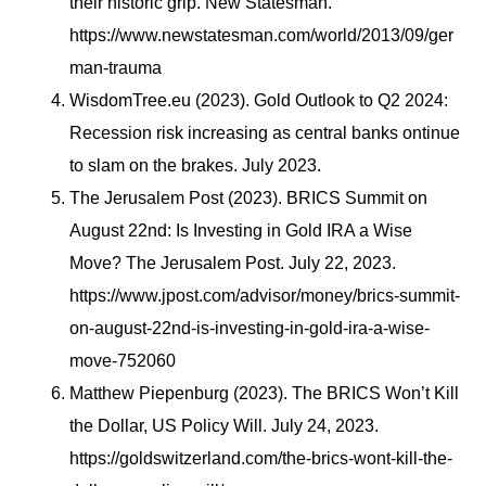
their historic grip. New Statesman.
https://www.newstatesman.com/world/2013/09/ger
man-trauma
WisdomTree.eu (2023). Gold Outlook to Q2 2024:
Recession risk increasing as central banks ontinue
to slam on the brakes. July 2023.
The Jerusalem Post (2023). BRICS Summit on
August 22nd: Is Investing in Gold IRA a Wise
Move? The Jerusalem Post. July 22, 2023.
https://www.jpost.com/advisor/money/brics-summit-
on-august-22nd-is-investing-in-gold-ira-a-wise-
move-752060
Matthew Piepenburg (2023). The BRICS Won’t Kill
the Dollar, US Policy Will. July 24, 2023.
https://goldswitzerland.com/the-brics-wont-kill-the-