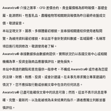
Awanxtra® 介接之匯率、CFD 差價合約、貴金屬價格為即時報價，基礎金
屬、能源燃料、牲畜乳品、農糧植物等相關期貨報價為昨日最終收盤成交
價，敬請留意。
本站呈現文字、圖表、多媒體最初樣貌，並串接相關連結供使用者點閱
覽。為維持資料最初樣貌，本站並不會針對資料數據、區域圖標、名稱等
項目進行用詞修改，敬請使用者了解。
Awanxtra® 串接數據係由數據商提供，實際狀況仍以各國交易中心或相關
機構為準。投資金融商品應審慎評估，避免損失。
本站中表達的觀點和意見僅供一般參考，不構成 Awanxtra® 或作者為您提
供法律、財務、稅務、投資、或會計建議。在未事先尋求獨立專業建議的
情況下，您不應採取行動或依賴文章中包含的任何訊息。
Awanxtra® 已盡可能確保文章中的訊息可靠；然而，這並不表示訊息是準
確、完整、最新的、以及能被視為未來結果的指示，讀者應獨立判斷並審
慎評估。