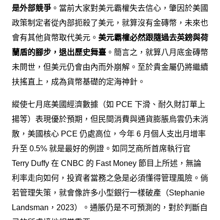
是外部競爭
。當前大家對美元霸權失去信心，肇因於美國
政策制定者從內部扼殺了美元，就算沒有金磚幣，未來也
會有其他貨幣取代美元。
美元霸權必然跟隨過去英鎊與荷
蘭盾的腳步，退出歷史舞臺
。簡言之，就算八月底金磚幣
未問世，但美元仍會由內而外崩解。至於貴金屬仍將繼續
扶搖直上，成為貨幣基礎的定海神針。
縱使七月底美國經濟數據（如 PCE 下滑、耐久財訂單上
揚等）表現優於預期，但民間消費與通貨膨脹烏雲仍未消
散，美國核心 PCE 仍處高位，今年 6 月個人支出月增率
升至 0.5% 就是最好的例證。如同芝商所首席執行官
Terry Duffy 在 CNBC 的 Fast Money 節目上所述，無論
利率走向如何，投資者當務之急是必須懂得管理風險。倘
若管理失策，就會像許多小型銀行一樣破產（Stephanie
Landsman，2023）。通脹仍是不可預測的，對於判斷自