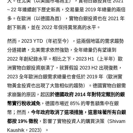
大。在北美（以美國市場為主），實物白銀投資在 2021
~ 22 年連續創下歷史新高，交易量是 2019 年總量的兩倍
多。在歐洲（以德國為首），實物白銀投資也在 2021 年
創下新高，並在 2022 年保持異常高的水平。
然而，2023 YTD（年初至今），這兩個地區的需求趨勢
分道揚鑣，北美需求依然強勁，全年總量仍有望達到
2022 年創紀錄水平。相比之下，2023 H1（上半年）歐
洲實物白銀投資崩潰了，就算假設 2023 H2 出現復甦，
2023 全年歐洲白銀需求總量也會低於 2019 年（歐洲實
物黃金投資也出現了大致相似的趨勢）。德國實物白銀需
求崩盤的原因，起因
於德國政府 2014 年對特定類別的銀
幣實行稅收減免
，德國市場近 85% 的零售額集中在銀
幣；然而，
今年政府取消了這項措施，這意味著所有白銀
都按 19% 徵稅
，影響了實物投資人的購買決策（Shivam
Kaushik，2023）。