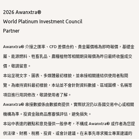
2026 Awanxtra®
World Platinum Investment Council
Partner
Awanxtra® 介接之匯率、CFD 差價合約、貴金屬價格為即時報價，基礎金
屬、能源燃料、牲畜乳品、農糧植物等相關期貨報價為昨日最終收盤成交
價，敬請留意。
本站呈現文字、圖表、多媒體最初樣貌，並串接相關連結供使用者點閱
覽。為維持資料最初樣貌，本站並不會針對資料數據、區域圖標、名稱等
項目進行用詞修改，敬請使用者了解。
Awanxtra® 串接數據係由數據商提供，實際狀況仍以各國交易中心或相關
機構為準。投資金融商品應審慎評估，避免損失。
本站中表達的觀點和意見僅供一般參考，不構成 Awanxtra® 或作者為您提
供法律、財務、稅務、投資、或會計建議。在未事先尋求獨立專業建議的