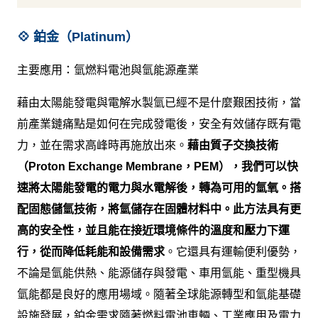
💠 鉑金（Platinum）
主要應用：氫燃料電池與氫能源產業
藉由太陽能發電與電解水製氫已經不是什麼艱困技術，當
前產業鏈痛點是如何在完成發電後，安全有效儲存既有電
力，並在需求高峰時再施放出來。
藉由質子交換技術
（Proton Exchange Membrane，PEM），我們可以快
速將太陽能發電的電力與水電解後，轉為可用的氫氧。搭
配固態儲氫技術，將氫儲存在固體材料中。此方法具有更
高的安全性，並且能在接近環境條件的溫度和壓力下運
行，從而降低耗能和設備需求
。它還具有運輸便利優勢，
不論是氫能供熱、能源儲存與發電、車用氫能、重型機具
氫能都是良好的應用場域。隨著全球能源轉型和氫能基礎
設施發展，鉑金需求隨著燃料電池車輛、工業應用及電力